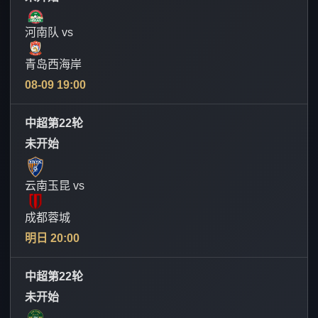
通“健身—培训—观赛—消费”全链条，为市民打造家门
口的夏夜运动休闲新地标。 “前不久，我们举办了武汉
河南队 vs
市全民健身运动会网球比赛，吸引全省近300名网球高
青岛西海岸
手参赛。”塔子湖体育公园球类馆负责人李皓介绍。不
08-09 19:00
仅如此，匹克球、足球、轮滑等各类群众和青少年赛
事也相继落地，累计吸引近8万名群众参与和观赛。 为
中超第22轮
更好满足市民夜间运动需求，场馆服务不断升级。“我
未开始
们将场馆开放时间从晚9点延长至晚10点，园区还有室
外健身器材与跑道，方便市民随时锻炼。”武汉市全民
云南玉昆 vs
健身中心业务保障部负责人高东说。 针对青少年运动
技能培训，园区整合多家体育机构，推出涵盖游泳、
成都蓉城
篮球、网球、羽毛球等项目的“江城之星”系列夜训营，
明日 20:00
目前已吸引近200名中小学生参与。 “夜炼、夜训、夜
赛”的火热，切实带动了体育消费市场升温，截至目前
中超第22轮
已经带动锻炼群众20.5万人次，直接带动消费1500余
未开始
万元。 此外，塔子湖体育公园还创新推出“夜炼不服周”