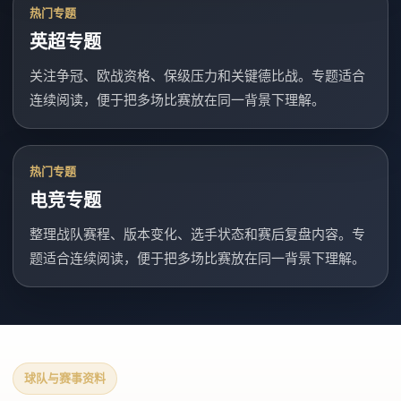
热门专题
英超专题
关注争冠、欧战资格、保级压力和关键德比战。专题适合
连续阅读，便于把多场比赛放在同一背景下理解。
热门专题
电竞专题
整理战队赛程、版本变化、选手状态和赛后复盘内容。专
题适合连续阅读，便于把多场比赛放在同一背景下理解。
球队与赛事资料