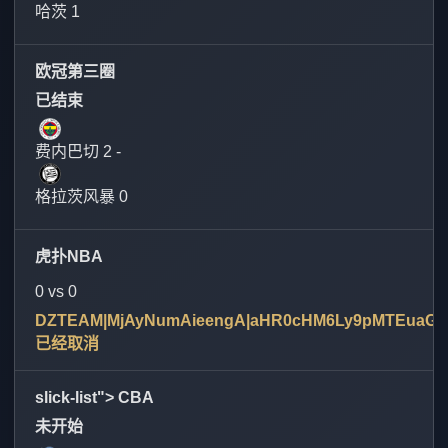
哈茨 1
欧冠第三圈
已结束
费内巴切 2 -
格拉茨风暴 0
虎扑NBA
0 vs 0
DZTEAM|MjAyNumAieengA|aHR0cHM6Ly9pMTEuaG
已经取消
slick-list"> CBA
未开始