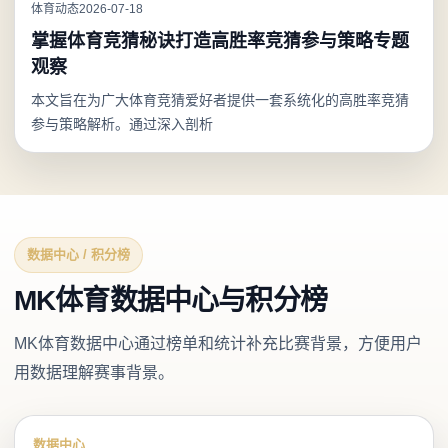
体育动态
2026-07-18
掌握体育竞猜秘诀打造高胜率竞猜参与策略专题
观察
本文旨在为广大体育竞猜爱好者提供一套系统化的高胜率竞猜
参与策略解析。通过深入剖析
数据中心 / 积分榜
MK体育数据中心与积分榜
MK体育数据中心通过榜单和统计补充比赛背景，方便用户
用数据理解赛事背景。
数据中心