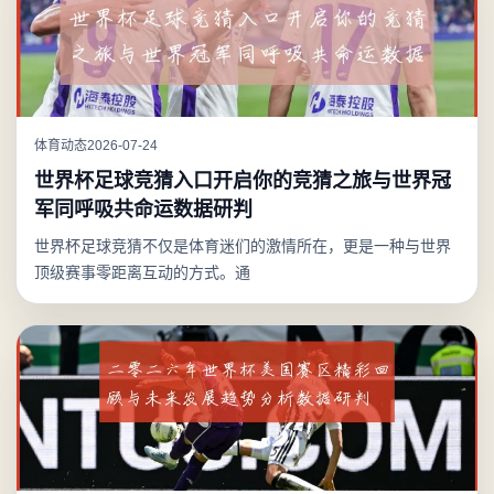
体育动态
2026-07-24
世界杯足球竞猜入口开启你的竞猜之旅与世界冠
军同呼吸共命运数据研判
世界杯足球竞猜不仅是体育迷们的激情所在，更是一种与世界
顶级赛事零距离互动的方式。通