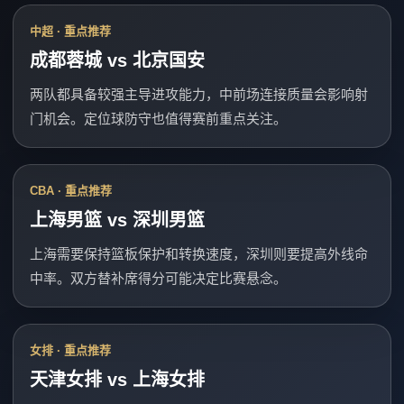
中超 · 重点推荐
成都蓉城 vs 北京国安
两队都具备较强主导进攻能力，中前场连接质量会影响射
门机会。定位球防守也值得赛前重点关注。
CBA · 重点推荐
上海男篮 vs 深圳男篮
上海需要保持篮板保护和转换速度，深圳则要提高外线命
中率。双方替补席得分可能决定比赛悬念。
女排 · 重点推荐
天津女排 vs 上海女排