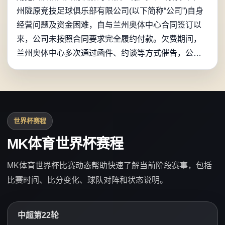
稳担当，年轻队员勇于突破，新老配合默契、接续发
州、泉州6座城市，实现7地职工同屏共舞。高潮部
奥运周期，这位2000年出生的“年轻老将”经历过伤病困
州陇原竞技足球俱乐部有限公司(以下简称“公司”)自身
力；听障女子组中尹瑜、杨雪、李红等老队员带领新
分，精心挑选的闽南语歌曲响起，熟悉的旋律点燃全
扰和状态起伏。“我现在没有压力，只要能参赛就有归
经营问题及资金困难，自与兰州奥体中心合同签订以
队员敢打敢拼，沉着应对。面对全国顶尖对手，黑龙
场热情，参与者们放声合唱、随心摇摆，勾勒出一幅
属感。” 与此同时，一批年轻小将同步释放冲击力，与
来，公司未按照合同要求完全履约付款。欠费期间，
江运动员稳健布局、精准投壶，每轮比拼全力以赴，
活力满满的夏夜全民健身画卷。 “尊巴融合舞蹈与有氧
老将形成分庭抗礼之势。上海东浩兰生黄欣怡、重庆
兰州奥体中心多次通过函件、约谈等方式催告，公司
以过硬的竞技实力、顽强的拼搏意志和良好的体育风
健身，动作简单易学、参与门槛低，近年来深受群众
范竞月等新生代选手动作利落、爆发力突出，在女子
虽出具过书面还款承诺，但截止目前仍未能按期履约
尚，赢得了赛事组委会及各代表队的高度认可。 随着
喜爱。”尊巴教练周达介绍，本次活动创新采用“尊巴带
速度项目中发挥出自己最好实力。难度赛场同样星光
和及时结清欠款。此外，在公司和兰州奥体中心的合
团体项目圆满收官，轮椅混双组与听障混双组比赛即
动跳+DJ打碟”的跨界模式，再加上7地云端联动，既充
熠熠，女子难度项目冠亚季军卢一镜、谭有恬、余依
作协议中，明确约定遇到演唱会等大型活动，足球赛
将打响。(完)
满时尚感，又让全民健身突破地域界限。 “节奏鲜明、
诺，以及男子难度冠军朱成彬，均为2010年后出生的
事需要全力配合进行调整，不得影响演唱会等大型活
趣味十足，零基础也能快速融入，感受尊巴的魅力！”
世界杯赛程
“10后”小将，年龄最小者尚不满16岁。其中，卢一镜在
动的正常举办。 声明提到，因广大球迷不了解相关真
首次跳尊巴的林诗婷当场被“圈粉”。 除了沉浸式热舞体
预赛、半决赛中完攀三条高难度线路，动作行云流
实情况，出现了大量恶意非议、攻击场馆和相关设施
MK体育世界杯赛程
验，现场还配套设置了多元互动场景与暖心福利。免
水，展现出超越年龄的沉稳与力量。 贵阳优质的场地
的过激言论，引起不知情球迷广泛传播谣言，破坏了
费涂鸦区、主题打卡墙、汽车后备箱市集也同步开
硬件与宜人的气候条件叠加，转化为赛场上实实在在
MK体育世界杯比赛动态帮助快速了解当前阶段赛事，包括
文明观赛的良好氛围，影响了球迷的良好形象。对
放，兼顾运动、休闲、社交多重功能，为人们打造了
的成绩。本次比赛期间涌现大批刷新个人最好成绩(P
此，公司深刻自省、诚恳致歉。
比赛时间、比分变化、球队对阵和状态说明。
“一站式”夏夜文体空间。 “自2022年举办以来，夏日尊
B)的运动员：湖南老将龙金宝在男子速度半决赛跑出4
巴燃动夜规模持续扩大、影响力不断跃升，已从最初
秒91，刷新个人最好成绩；女子速度决赛中，上海小
中超第22轮
的区域性活动，成长为福建省规模领先的职工品牌活
将黄欣怡对战贵州小将王春优璇，两人双双刷新个人