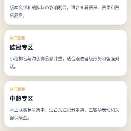
版本变化和战队状态影响明显，适合查看赛程、赛果和赛
后复盘。
热门联赛
欧冠专区
小组排名与淘汰赛悬念并重，适合跟进晋级形势和强强对
话。
热门联赛
中超专区
本土联赛竞争集中，适合关注积分走势、主客场表现和关
键保级战。