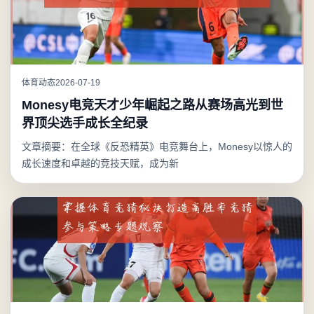
体育动态
2026-07-19
Monesy电竞天才少年崛起之路从赛场高光到世
界顶尖选手成长全纪录
文章摘要：在全球《反恐精英》电竞舞台上，Monesy以惊人的
成长速度和卓越的竞技天赋，成为新