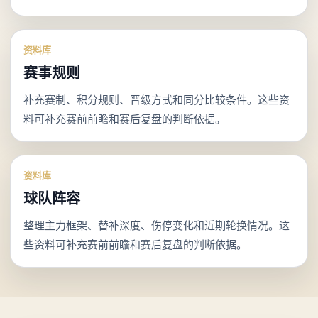
资料库
赛事规则
补充赛制、积分规则、晋级方式和同分比较条件。这些资
料可补充赛前前瞻和赛后复盘的判断依据。
资料库
球队阵容
整理主力框架、替补深度、伤停变化和近期轮换情况。这
些资料可补充赛前前瞻和赛后复盘的判断依据。