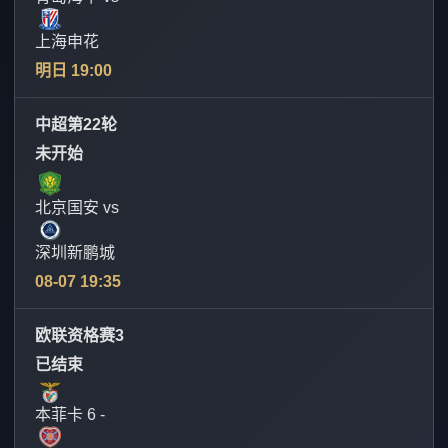
上海申花
明日 19:00
中超第22轮
未开始
北京国安 vs
深圳新鹏城
08-07 19:35
欧联资格赛3
已结束
本菲卡 6 -